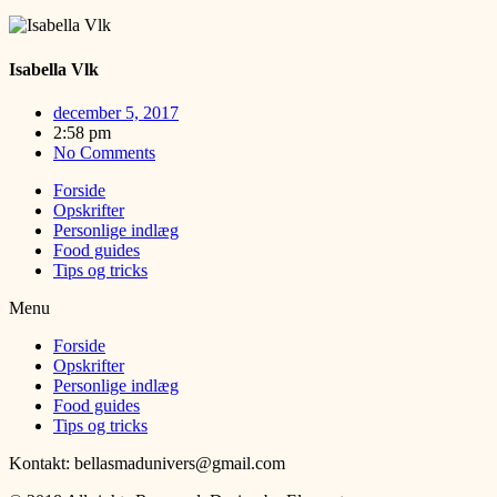
Isabella Vlk
december 5, 2017
2:58 pm
No Comments
Forside
Opskrifter
Personlige indlæg
Food guides
Tips og tricks
Menu
Forside
Opskrifter
Personlige indlæg
Food guides
Tips og tricks
Kontakt: bellasmadunivers@gmail.com