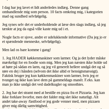
I dag har jeg lavet et lidt anderledes indlæg. Denne gang
omhandlende mig som person. 10 facts omkring mig, i kategorien
mad og sundhed selvfølgelig.
Jeg synes selv det er underholdende at læse den slags indlæg, så jeg
tænkte at jeg da også ville kaste mig ud i et.
Nogle facts er sjove, andre er udelukkende informative (Da jeg jo er
et spændende menneske, selvfølgelig).
Men lad os bare komme i gang!
1. Jeg HADER køkkenmaskiner som larmer. Og ja det lyder måske
mærkeligt for en foodie som mig. Men jeg kan næsten ikke holde ud
at høre på sådan en larm, og jeg vil generelt hellere undgå det og så
røre en dej i hånden (selvom det ikke altid er hensigtsmæssigt).
Faktisk bruger jeg kun køkkenmaskiner som larmer, hvis jeg er
tvunget og ikke kan lave dem på gammeldags manér. F.eks. kan
man jo ikke undgå det ved dadelkugler og smoothies.
2. Jeg har det stramt med at bestille en pizza fra et Pizzaria. Jeg kan
ikke forklare hvorfor, men det falder mig slet ikke naturligt. Alt
andet take-away /fastfood er jeg gode venner med, men pizzaen
giver mig dårlig samvittighed.