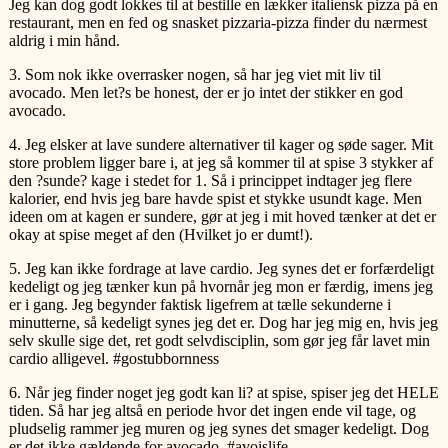
Jeg kan dog godt lokkes til at bestille en lækker italiensk pizza på en
restaurant, men en fed og snasket pizzaria-pizza finder du nærmest
aldrig i min hånd.
3. Som nok ikke overrasker nogen, så har jeg viet mit liv til
avocado. Men let?s be honest, der er jo intet der stikker en god
avocado.
4. Jeg elsker at lave sundere alternativer til kager og søde sager. Mit
store problem ligger bare i, at jeg så kommer til at spise 3 stykker af
den ?sunde? kage i stedet for 1. Så i princippet indtager jeg flere
kalorier, end hvis jeg bare havde spist et stykke usundt kage. Men
ideen om at kagen er sundere, gør at jeg i mit hoved tænker at det er
okay at spise meget af den (Hvilket jo er dumt!).
5. Jeg kan ikke fordrage at lave cardio. Jeg synes det er forfærdeligt
kedeligt og jeg tænker kun på hvornår jeg mon er færdig, imens jeg
er i gang. Jeg begynder faktisk ligefrem at tælle sekunderne i
minutterne, så kedeligt synes jeg det er. Dog har jeg mig en, hvis jeg
selv skulle sige det, ret godt selvdisciplin, som gør jeg får lavet min
cardio alligevel. #gostubbornness
6. Når jeg finder noget jeg godt kan li? at spise, spiser jeg det HELE
tiden. Så har jeg altså en periode hvor det ingen ende vil tage, og
pludselig rammer jeg muren og jeg synes det smager kedeligt. Dog
er det ikke gældende for avocado. #avoislife