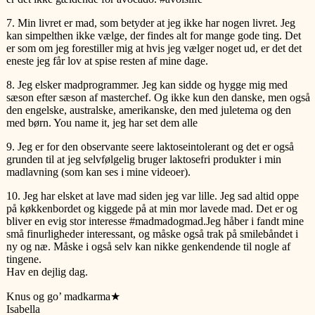
7. Min livret er mad, som betyder at jeg ikke har nogen livret. Jeg
kan simpelthen ikke vælge, der findes alt for mange gode ting. Det
er som om jeg forestiller mig at hvis jeg vælger noget ud, er det det
eneste jeg får lov at spise resten af mine dage.
8. Jeg elsker madprogrammer. Jeg kan sidde og hygge mig med
sæson efter sæson af masterchef. Og ikke kun den danske, men også
den engelske, australske, amerikanske, den med juletema og den
med børn. You name it, jeg har set dem alle
9. Jeg er for den observante seere laktoseintolerant og det er også
grunden til at jeg selvfølgelig bruger laktosefri produkter i min
madlavning (som kan ses i mine videoer).
10. Jeg har elsket at lave mad siden jeg var lille. Jeg sad altid oppe
på køkkenbordet og kiggede på at min mor lavede mad. Det er og
bliver en evig stor interesse #madmadogmad.Jeg håber i fandt mine
små finurligheder interessant, og måske også trak på smilebåndet i
ny og næ. Måske i også selv kan nikke genkendende til nogle af
tingene.
Hav en dejlig dag.
Knus og go’ madkarma★
Isabella