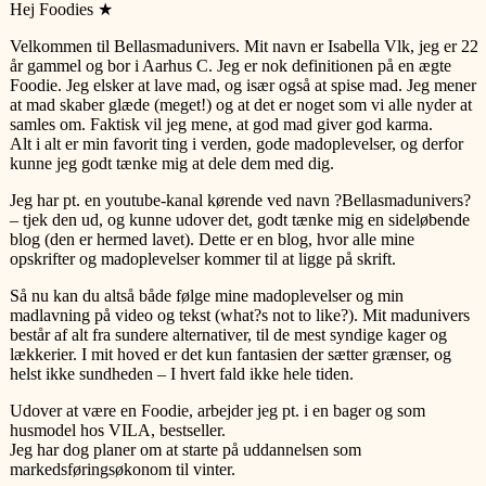
Hej Foodies ★
Velkommen til Bellasmadunivers. Mit navn er Isabella Vlk, jeg er 22
år gammel og bor i Aarhus C. Jeg er nok definitionen på en ægte
Foodie. Jeg elsker at lave mad, og især også at spise mad. Jeg mener
at mad skaber glæde (meget!) og at det er noget som vi alle nyder at
samles om. Faktisk vil jeg mene, at god mad giver god karma.
Alt i alt er min favorit ting i verden, gode madoplevelser, og derfor
kunne jeg godt tænke mig at dele dem med dig.
Jeg har pt. en youtube-kanal kørende ved navn ?Bellasmadunivers?
– tjek den ud, og kunne udover det, godt tænke mig en sideløbende
blog (den er hermed lavet). Dette er en blog, hvor alle mine
opskrifter og madoplevelser kommer til at ligge på skrift.
Så nu kan du altså både følge mine madoplevelser og min
madlavning på video og tekst (what?s not to like?). Mit madunivers
består af alt fra sundere alternativer, til de mest syndige kager og
lækkerier. I mit hoved er det kun fantasien der sætter grænser, og
helst ikke sundheden – I hvert fald ikke hele tiden.
Udover at være en Foodie, arbejder jeg pt. i en bager og som
husmodel hos VILA, bestseller.
Jeg har dog planer om at starte på uddannelsen som
markedsføringsøkonom til vinter.