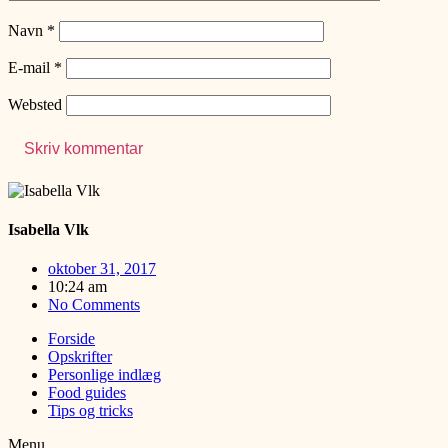
Navn
*
E-mail
*
Websted
Isabella Vlk
oktober 31, 2017
10:24 am
No Comments
Forside
Opskrifter
Personlige indlæg
Food guides
Tips og tricks
Menu