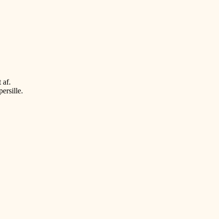
 af.
ersille.