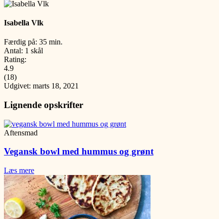
Isabella Vlk
Færdig på: 35 min.
Antal: 1 skål
Rating:
4.9
(
18
)
Udgivet: marts 18, 2021
Lignende opskrifter
Aftensmad
Vegansk bowl med hummus og grønt
Læs mere