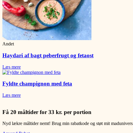
Andet
Haydari af bagt peberfrugt og fetaost
Læs mere
Fyldte champignon med feta
Læs mere
Få 20 måltider for 33 kr. per portion
Nyd lækre måltider nemt! Brug min rabatkode og støt mit maduniver