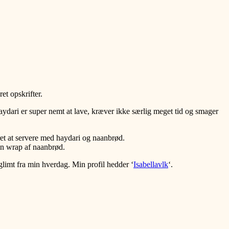
et opskrifter.
 Haydari er super nemt at lave, kræver ikke særlig meget tid og smager
ret at servere med haydari og naanbrød.
en wrap af naanbrød.
limt fra min hverdag. Min profil hedder ‘
Isabellavlk
‘.