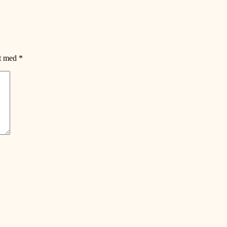
et med
*