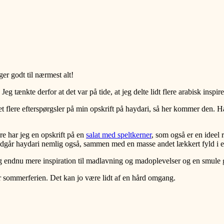
ger godt til nærmest alt!
 tænkte derfor at det var på tide, at jeg delte lidt flere arabisk inspirer
fået flere efterspørgsler på min opskrift på haydari, så her kommer den.
re har jeg en opskrift på en
salat med speltkerner
, som også er en ideel 
ndgår haydari nemlig også, sammen med en masse andet lækkert fyld i 
eg endnu mere inspiration til madlavning og madoplevelser og en smule g
fter sommerferien. Det kan jo være lidt af en hård omgang.