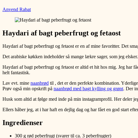
Anvend Rabat
Haydari af bagt peberfrugt og fetaost
Haydari af bagt peberfrugt og fetaost er en af mine favoritter. Det sma
Det arabiske køkken indeholder så mange lækre sager, som jeg elsker. Jeg
Haydari af bagt peberfrugt og fetaost er altid et hit hos mig. Jeg har 
helt fantastisk.
Lav evt. mine
naanbrød
til , det er den perfekte kombination. Yderlige
Prøv også min opskrift på
naanbrød med bagt kylling og grønt
. Der i
Husk som altid at følge med inde på min instagramprofil. Her deler j
Ellers håber jeg, at i har haft en dejlig dag og har fået en god start e
Ingredienser
300 g rød peberfrugt (svarer til ca. 3 peberfrugter)