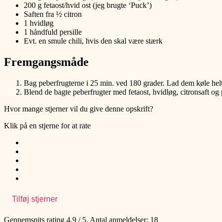
200 g fetaost/hvid ost (jeg brugte ‘Puck’)
Saften fra ½ citron
1 hvidløg
1 håndfuld persille
Evt. en smule chili, hvis den skal være stærk
Fremgangsmåde
Bag peberfrugterne i 25 min. ved 180 grader. Lad dem køle helt
Blend de bagte peberfrugter med fetaost, hvidløg, citronsaft og p
Hvor mange stjerner vil du give denne opskrift?
Klik på en stjerne for at rate
Tilføj stjerner
Gennemsnits rating
4.9
/ 5. Antal anmeldelser:
18