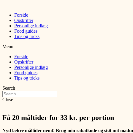
Forside
Opskrifter
Personlige indlæg
Food guides
Tips og tricks
Menu
Forside
Opskrifter
Personlige indlæg
Food guides
Tips og tricks
Search
Close
Få 20 måltider for 33 kr. per portion
Nyd lækre måltider nemt! Brug min rabatkode og støt mit madun