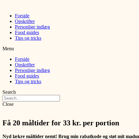
Forside
Opskrifter
Personlige indlæg
Food guides
Tips og tricks
Menu
Forside
Opskrifter
Personlige indlæg
Food guides
Tips og tricks
Search
Close
Få 20 måltider for 33 kr. per portion
Nyd lækre måltider nemt! Brug min rabatkode og støt mit madun