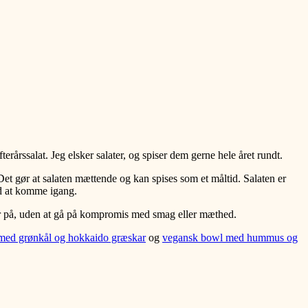
terårssalat. Jeg elsker salater, og spiser dem gerne hele året rundt.
Det gør at salaten mættende og kan spises som et måltid. Salaten er
ed at komme igang.
ager på, uden at gå på kompromis med smag eller mæthed.
 med grønkål og hokkaido græskar
og
vegansk bowl med hummus og