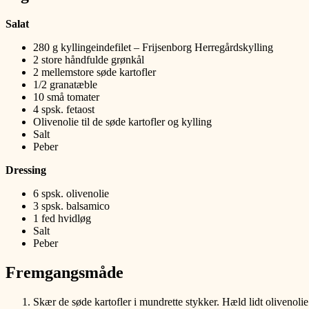
Salat
280 g kyllingeindefilet – Frijsenborg Herregårdskylling
2 store håndfulde grønkål
2 mellemstore søde kartofler
1/2 granatæble
10 små tomater
4 spsk. fetaost
Olivenolie til de søde kartofler og kylling
Salt
Peber
Dressing
6 spsk. olivenolie
3 spsk. balsamico
1 fed hvidløg
Salt
Peber
Fremgangsmåde
Skær de søde kartofler i mundrette stykker. Hæld lidt olivenoli