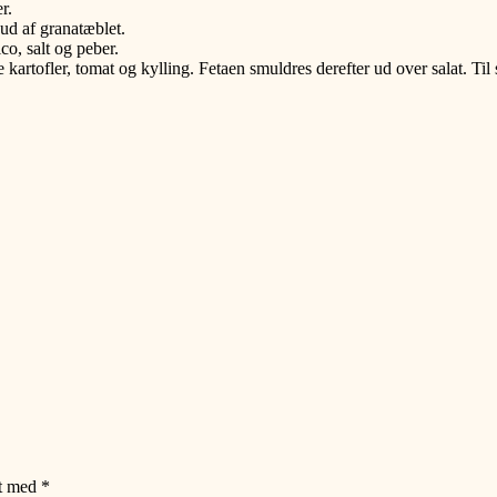
r.
ud af granatæblet.
co, salt og peber.
kartofler, tomat og kylling. Fetaen smuldres derefter ud over salat. Ti
et med
*