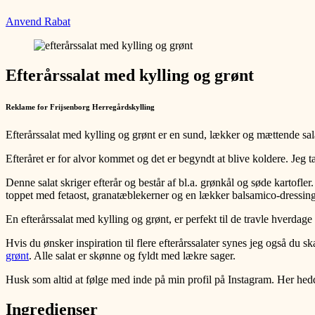
Anvend Rabat
Efterårssalat med kylling og grønt
Reklame for Frijsenborg Herregårdskylling
Efterårssalat med kylling og grønt er en sund, lækker og mættende sala
Efteråret er for alvor kommet og det er begyndt at blive koldere. Jeg tæ
Denne salat skriger efterår og består af bl.a. grønkål og søde kartofler.
toppet med fetaost, granatæblekerner og en lækker balsamico-dressin
En efterårssalat med kylling og grønt, er perfekt til de travle hverd
Hvis du ønsker inspiration til flere efterårssalater synes jeg også du s
grønt
. Alle salat er skønne og fyldt med lækre sager.
Husk som altid at følge med inde på min profil på Instagram. Her hedd
Ingredienser