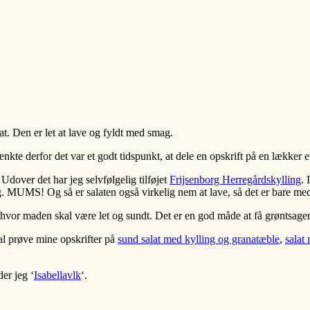
t. Den er let at lave og fyldt med smag.
nkte derfor det var et godt tidspunkt, at dele en opskrift på en lækker ef
 Udover det har jeg selvfølgelig tilføjet
Frijsenborg Herregårdskylling
. 
g. MUMS! Og så er salaten også virkelig nem at lave, så det er bare m
age hvor maden skal være let og sundt. Det er en god måde at få grønts
kal prøve mine opskrifter på
sund salat med kylling og granatæble
,
salat
er jeg ‘
Isabellavlk
‘.