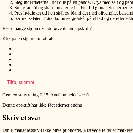
Steg inderfileterne i lidt olie på en pande. Drys med salt og pebe
Snit grønkål og skær tomaterne i halve. Pil granatæblekernerne 
Pres hvidløget ud i en skål og bland det med olivenolie, balsami
SAnret salaten. Først kommes grønkål på et fad og derefter søde 
Hvor mange stjerner vil du give denne opskrift?
Klik på en stjerne for at rate
Tilføj stjerner
Gennemsnits rating
0
/ 5. Antal anmeldelser:
0
Denne opskrift har ikke fået stjerner endnu.
Skriv et svar
Din e-mailadresse vil ikke blive publiceret.
Krævede felter er marker