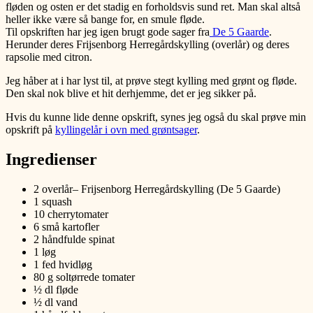
fløden og osten er det stadig en forholdsvis sund ret. Man skal altså
heller ikke være så bange for, en smule fløde.
Til opskriften har jeg igen brugt gode sager fra
De 5 Gaarde
.
Herunder deres Frijsenborg Herregårdskylling (overlår) og deres
rapsolie med citron.
Jeg håber at i har lyst til, at prøve stegt kylling med grønt og fløde.
Den skal nok blive et hit derhjemme, det er jeg sikker på.
Hvis du kunne lide denne opskrift, synes jeg også du skal prøve min
opskrift på
kyllingelår i ovn med grøntsager
.
Ingredienser
2 overlår– Frijsenborg Herregårdskylling (De 5 Gaarde)
1 squash
10 cherrytomater
6 små kartofler
2 håndfulde spinat
1 løg
1 fed hvidløg
80 g soltørrede tomater
½ dl fløde
½ dl vand