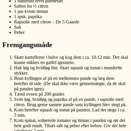
1 håndfuld revet parmesan
Saften fra ½ citron
1 par kviste timian
1 spsk. paprika
Rapsolie med citron – De 5 Gaarde
Salt
Peber
Fremgangsmåde
Skær kartoflerne i halve og kog dem i ca. 10-12 min. Der skal
kunne stikkes en gaffel igennem.
Hak løg og hvidløg fint. Skær squash og tomat i mundrette
stykker.
Brun kyllingen af på en mellemstor pande og læg dem
herefter til side. (De skal ikke være gennemstegte, da de skal
på panden igen).
Tænd ovnen på 200 grader.
Svits løg, hvidløg og paprika af på en pande, i rapsolie med
citron. Brug gerne samme pande som kyllingen blev stegt på.
Kom herefter squash og tomat på panden. Lad det stege i ca.
5 min.
Kom spinat, soltørrede tomater og timian i panden og rør det
hele godt rundt. Tilsæt salt og peber efter behov. Giv det hele
yderligere 2 min.