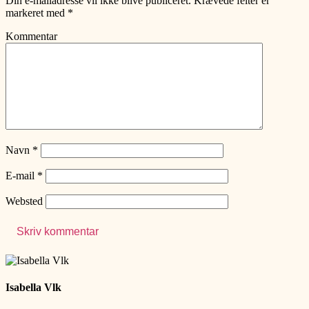
Din e-mailadresse vil ikke blive publiceret.
Krævede felter er
markeret med
*
Kommentar
Navn
*
E-mail
*
Websted
Isabella Vlk