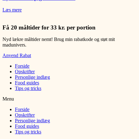
Læs mere
Få 20 måltider for 33 kr. per portion
Nyd lækre måltider nemt! Brug min rabatkode og støt mit
madunivers.
Anvend Rabat
Forside
Opskrifter
Personlige indlæg
Food guides
Tips og tricks
Menu
Forside
Opskrifter
Personlige indlæg
Food guides
Tips og tricks