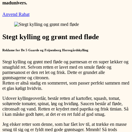
madunivers.
Anvend Rabat
Stegt kylling og grønt med fløde
Reklame for De 5 Gaarde og Frijsenborg Herregårdskylling
Stegt kylling og grønt med fløde og parmesan er en super lækker og
smagfuld ret. Selvom retten er lavet med en smule fløde og
parmesanost er den ret let og frisk. Dette er grundet alle
grøntsagerne og citronen.
Retten er altså stadig en sommerret, som passer perfekt sammen med
et glas køligt hvidvin.
Udover kyllingeoverlår, består retten af kartofler, squash, tomat,
soltørrede tomater, spinat, løg og hvidløg. Saucen består af fløde,
citronsaft og vand. Retten er krydret med paprika og frisk timian. Så
i kan måske godt høre, at det er en ret fuld af god smag.
Jeg elsker retter som denne, som har fået lov til, at trække en masse
smag til sig og er fyldt med gode grøntsager. Mmmh! Så trods