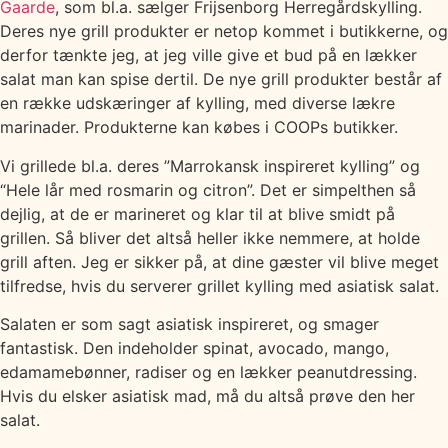
Gaarde
, som bl.a. sælger Frijsenborg Herregårdskylling.
Deres nye grill produkter er netop kommet i butikkerne, og
derfor tænkte jeg, at jeg ville give et bud på en lækker
salat man kan spise dertil. De nye grill produkter består af
en række udskæringer af kylling, med diverse lækre
marinader. Produkterne kan købes i COOPs butikker.
Vi grillede bl.a. deres ”Marrokansk inspireret kylling” og
“Hele lår med rosmarin og citron”. Det er simpelthen så
dejlig, at de er marineret og klar til at blive smidt på
grillen. Så bliver det altså heller ikke nemmere, at holde
grill aften. Jeg er sikker på, at dine gæster vil blive meget
tilfredse, hvis du serverer grillet kylling med asiatisk salat.
Salaten er som sagt asiatisk inspireret, og smager
fantastisk. Den indeholder spinat, avocado, mango,
edamamebønner, radiser og en lækker peanutdressing.
Hvis du elsker asiatisk mad, må du altså prøve den her
salat.