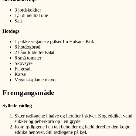
3 jordskokker
1,5 dl neutral olie
Salt
Hotdogs
1 pakke veganske pølser fra Hälsans Kök
6 hotdogbrød
2 håndfulde feldsalat
6 små tomater
Skovsyre
Flagesalt
Karse
Vegansk/plante mayo
Fremgangsmåde
Syltede rødløg
Skær rødløgene i halve og herefter i skiver. Kog eddike, vand,
sukker og peberkorn op i en gryde.
Kom rødløgene i en tæt beholder og hæld derefter den kogte
eddike henover. Stil rødløgene på køl.