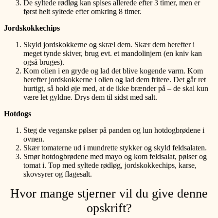
De syltede rødløg kan spises allerede efter 3 timer, men er
først helt syltede efter omkring 8 timer.
Jordskokkechips
Skyld jordskokkerne og skræl dem. Skær dem herefter i
meget tynde skiver, brug evt. et mandolinjern (en kniv kan
også bruges).
Kom olien i en gryde og lad det blive kogende varm. Kom
herefter jordskokkerne i olien og lad dem fritere. Det går ret
hurtigt, så hold øje med, at de ikke brænder på – de skal kun
være let gyldne. Drys dem til sidst med salt.
Hotdogs
Steg de veganske pølser på panden og lun hotdogbrødene i
ovnen.
Skær tomaterne ud i mundrette stykker og skyld feldsalaten.
Smør hotdogbrødene med mayo og kom feldsalat, pølser og
tomat i. Top med syltede rødløg, jordskokkechips, karse,
skovsyrer og flagesalt.
Hvor mange stjerner vil du give denne
opskrift?