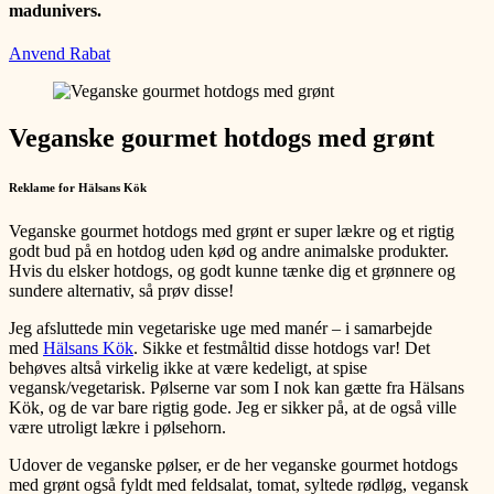
madunivers.
Anvend Rabat
Veganske gourmet hotdogs med grønt
Reklame for Hälsans Kök
Veganske gourmet hotdogs med grønt er super lækre og et rigtig
godt bud på en hotdog uden kød og andre animalske produkter.
Hvis du elsker hotdogs, og godt kunne tænke dig et grønnere og
sundere alternativ, så prøv disse!
Jeg afsluttede min vegetariske uge med manér – i samarbejde
med
Hälsans Kök
. Sikke et festmåltid disse hotdogs var! Det
behøves altså virkelig ikke at være kedeligt, at spise
vegansk/vegetarisk. Pølserne var som I nok kan gætte fra Hälsans
Kök, og de var bare rigtig gode. Jeg er sikker på, at de også ville
være utroligt lækre i pølsehorn.
Udover de veganske pølser, er de her veganske gourmet hotdogs
med grønt også fyldt med feldsalat, tomat, syltede rødløg, vegansk