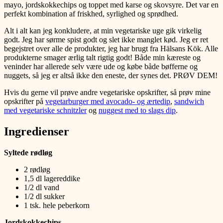
mayo, jordskokkechips og toppet med karse og skovsyre. Det var en
perfekt kombination af friskhed, syrlighed og sprødhed.
Alt i alt kan jeg konkludere, at min vegetariske uge gik virkelig
godt. Jeg har sørme spist godt og slet ikke manglet kød. Jeg er ret
begejstret over alle de produkter, jeg har brugt fra Hälsans Kök. Alle
produkterne smager ærlig talt rigtig godt! Både min kæreste og
veninder har allerede selv være ude og købe både bøfferne og
nuggets, så jeg er altså ikke den eneste, der synes det. PRØV DEM!
Hvis du gerne vil prøve andre vegetariske opskrifter, så prøv mine
opskrifter på
vegetarburger med avocado- og ærtedip
,
sandwich
med vegetariske schnitzler
og
nuggest med to slags dip
.
Ingredienser
Syltede rødløg
2 rødløg
1,5 dl lagereddike
1/2 dl vand
1/2 dl sukker
1 tsk. hele peberkorn
Jordskokkechips