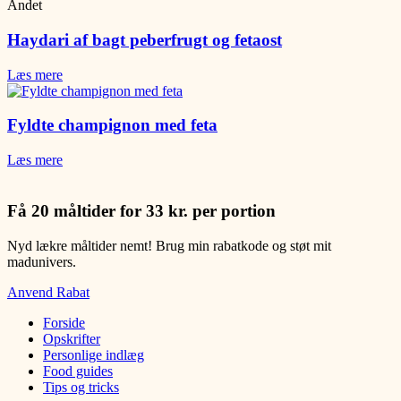
Andet
Haydari af bagt peberfrugt og fetaost
Læs mere
Fyldte champignon med feta
Læs mere
Få 20 måltider for 33 kr. per portion
Nyd lækre måltider nemt! Brug min rabatkode og støt mit
madunivers.
Anvend Rabat
Forside
Opskrifter
Personlige indlæg
Food guides
Tips og tricks